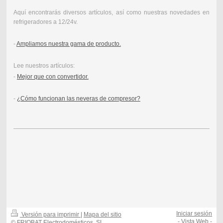
Aquí encontrarás diversos artículos, así como nuestras novedades en
refrigeradores a 12/24v.
-
Ampliamos nuestra gama de producto.
Lee nuestros artículos:
-
Mejor que con convertidor.
-
¿Cómo funcionan las neveras de compresor?
Iniciar sesión
Versión para imprimir
|
Mapa del sitio
-
Vista Web
-
© FRIOBAT Electrodomésticos, SL